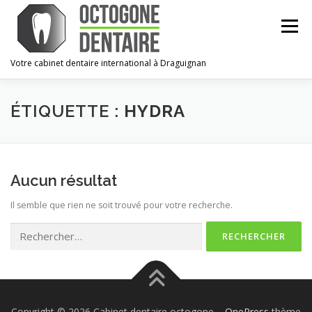
Aller
au
Menu
contenu
Votre cabinet dentaire international à Draguignan
ACCUEIL
LE CABINET
L’ÉQUIPE
URGENCES
ÉTIQUETTE :
HYDRA
CONTACT
ESPACE PRO
Aucun résultat
Il semble que rien ne soit trouvé pour votre recherche.
Rechercher :
Copyright © 2026 Cabinet dentaire octogone
–
OnePress
thème