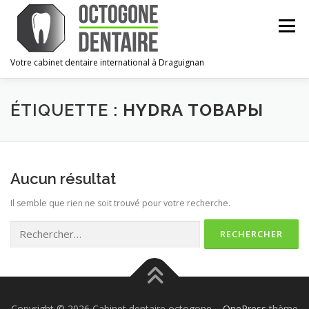
Aller
au
Menu
contenu
Votre cabinet dentaire international à Draguignan
ACCUEIL
LE CABINET
L’ÉQUIPE
URGENCES
ÉTIQUETTE :
HYDRA ТОВАРЫ
CONTACT
ESPACE PRO
Aucun résultat
Il semble que rien ne soit trouvé pour votre recherche.
Rechercher :
Copyright © 2026 Cabinet dentaire octogone
–
OnePress
thème