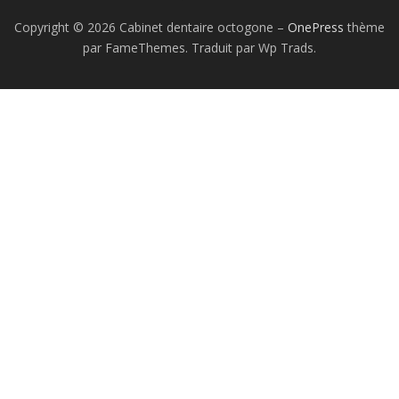
Copyright © 2026 Cabinet dentaire octogone
–
OnePress
thème
par FameThemes. Traduit par Wp Trads.