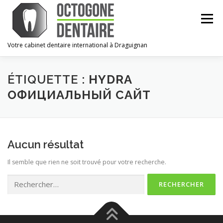
Aller
au
Menu
contenu
Votre cabinet dentaire international à Draguignan
ACCUEIL
LE CABINET
L’ÉQUIPE
URGENCES
ÉTIQUETTE :
HYDRA
ОФИЦИАЛЬНЫЙ САЙТ
CONTACT
ESPACE PRO
Aucun résultat
Il semble que rien ne soit trouvé pour votre recherche.
Rechercher :