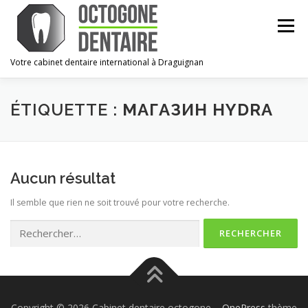
Aller
au
Menu
contenu
Votre cabinet dentaire international à Draguignan
ACCUEIL
LE CABINET
L’ÉQUIPE
URGENCES
ÉTIQUETTE :
МАГАЗИН HYDRA
CONTACT
ESPACE PRO
Aucun résultat
Il semble que rien ne soit trouvé pour votre recherche.
Rechercher :
Copyright © 2026 Cabinet dentaire octogone
–
OnePress
thème