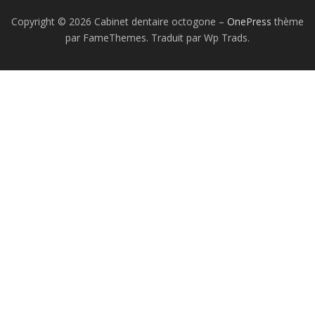
Copyright © 2026 Cabinet dentaire octogone
–
OnePress
thème
par FameThemes. Traduit par Wp Trads.