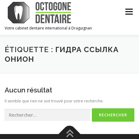
Aller
au
Menu
contenu
Votre cabinet dentaire international à Draguignan
ACCUEIL
LE CABINET
L’ÉQUIPE
URGENCES
ÉTIQUETTE :
ГИДРА ССЫЛКА
ОНИОН
CONTACT
ESPACE PRO
Aucun résultat
Il semble que rien ne soit trouvé pour votre recherche.
Rechercher :